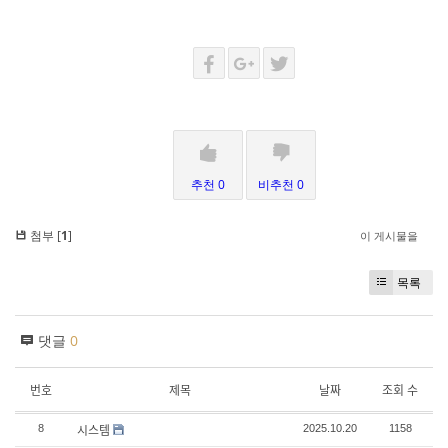
추천 0
비추천 0
첨부 [
1
]
이 게시물을
목록
댓글
0
번호
제목
날짜
조회 수
시스템
8
2025.10.20
1158