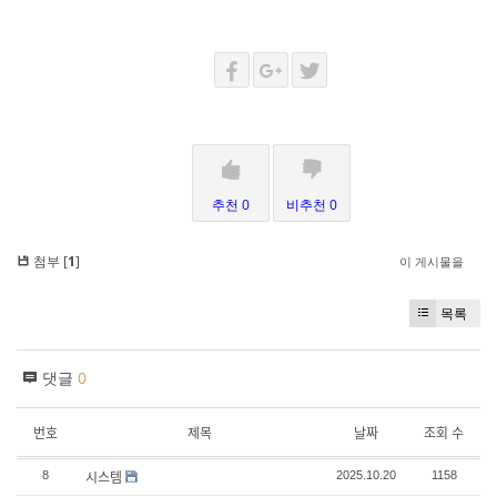
추천 0
비추천 0
첨부 [
1
]
이 게시물을
목록
댓글
0
번호
제목
날짜
조회 수
시스템
8
2025.10.20
1158