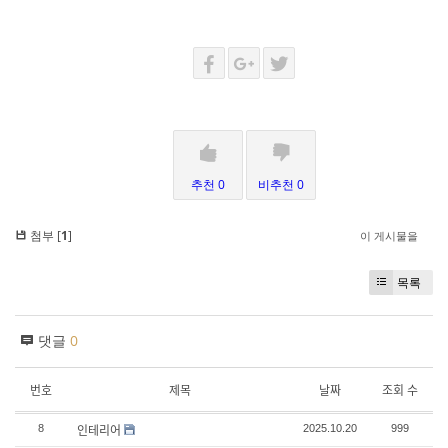
추천 0
비추천 0
첨부 [
1
]
이 게시물을
목록
댓글
0
번호
제목
날짜
조회 수
인테리어
8
2025.10.20
999