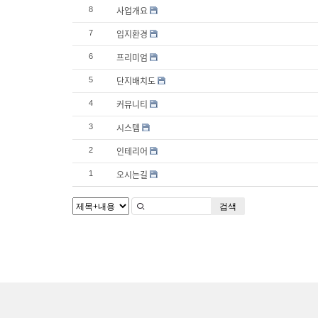
사업개요
8
입지환경
7
프리미엄
6
단지배치도
5
커뮤니티
4
시스템
3
인테리어
2
오시는길
1
검색