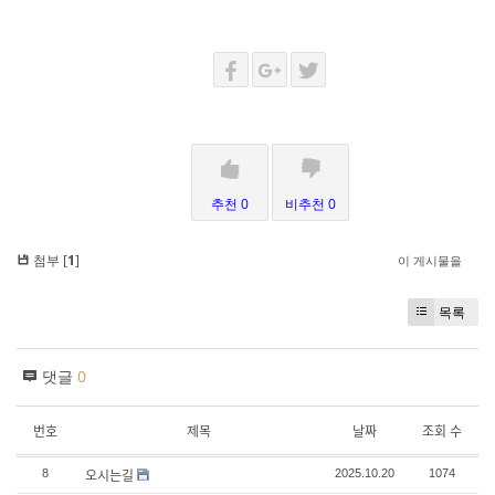
추천 0
비추천 0
첨부 [
1
]
이 게시물을
목록
댓글
0
번호
제목
날짜
조회 수
오시는길
8
2025.10.20
1074