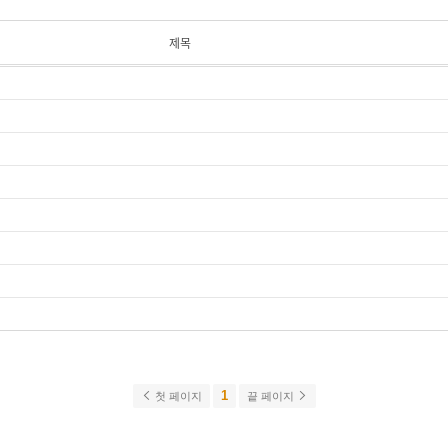
제목
1
첫 페이지
끝 페이지