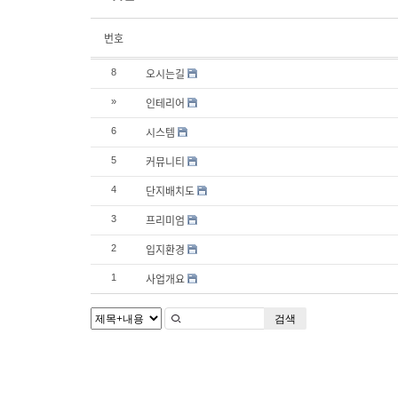
번호
오시는길
8
인테리어
»
시스템
6
커뮤니티
5
단지배치도
4
프리미엄
3
입지환경
2
사업개요
1
검색