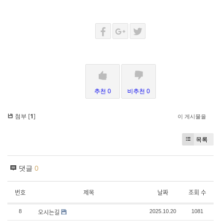
추천 0
비추천 0
첨부 [
1
]
이 게시물을
목록
댓글
0
번호
제목
날짜
조회 수
오시는길
8
2025.10.20
1081