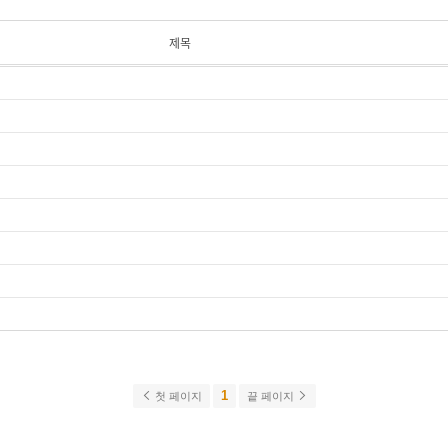
제목
1
첫 페이지
끝 페이지