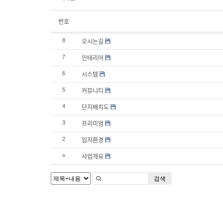
번호
오시는길
8
인테리어
7
시스템
6
커뮤니티
5
단지배치도
4
프리미엄
3
입지환경
2
사업개요
»
검색