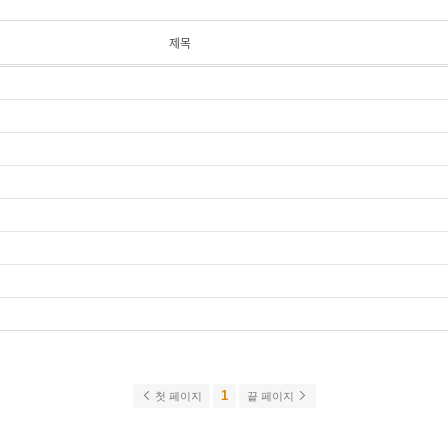
제목
1
첫 페이지
끝 페이지