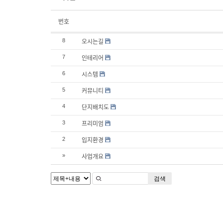
번호
오시는길
8
인테리어
7
시스템
6
커뮤니티
5
단지배치도
4
프리미엄
3
입지환경
2
사업개요
»
검색